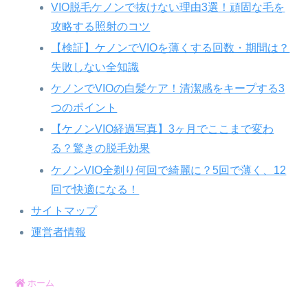
VIO脱毛ケノンで抜けない理由3選！頑固な毛を
攻略する照射のコツ
【検証】ケノンでVIOを薄くする回数・期間は？
失敗しない全知識
ケノンでVIOの白髪ケア！清潔感をキープする3
つのポイント
【ケノンVIO経過写真】3ヶ月でここまで変わ
る？驚きの脱毛効果
ケノンVIO全剃り何回で綺麗に？5回で薄く、12
回で快適になる！
サイトマップ
運営者情報
ホーム